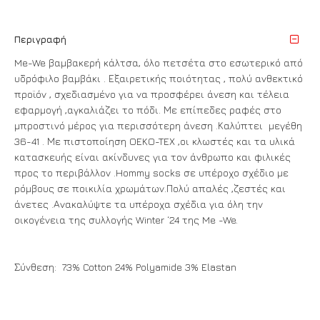
Περιγραφή
Me-We βαμβακερή κάλτσα, όλο πετσέτα στο εσωτερικό από
υδρόφιλο βαμβάκι . Εξαιρετικής ποιότητας , πολύ ανθεκτικό
προϊόν , σχεδιασμένο για να προσφέρει άνεση και τέλεια
εφαρμογή ,αγκαλιάζει το πόδι. Με επίπεδες ραφές στο
μπροστινό μέρος για περισσότερη άνεση .Καλύπτει μεγέθη
36-41 . Με πιστοποίηση OEKO-TEX ,οι κλωστές και τα υλικά
κατασκευής είναι ακίνδυνες για τον άνθρωπο και φιλικές
προς το περιβάλλον .Hommy socks σε υπέροχο σχέδιο με
ρόμβους σε ποικιλία χρωμάτων.Πολύ απαλές ,ζεστές και
άνετες .Ανακαλύψτε τα υπέροχα σχέδια για όλη την
οικογένεια της συλλογής Winter ‘24 της Me -We.
Σύνθεση: 73% Cotton 24% Polyamide 3% Elastan