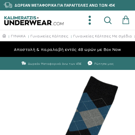
ΔΩΡΕΑΝ ΜΕΤΑΦΟΡΙΚΑ ΓΙΑ ΠΑΡΑΓΓΕΛΙΕΣ ΑΝΩ ΤΩΝ 45€
ΓΥΝΑΙΚΑ
Γυναικείες Κάλτσες
Γυναικείες Κάλτσες Με σχέδια
Aποστολή & παραλαβή εντός 48 ωρών με Box Now
Δωρεάν Μεταφορικά άνω των 45€
Ρώτησε μας