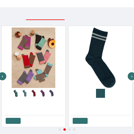
ΣΧΕΤΙΚΑ ΠΡΟΪΟΝΤΑ
ΕΙΔΑΤΕ ΠΡΟΣΦΑΤΑ
Me We Γυναικεία Βαμβακερή Rib 2 Ζευγάρια Χρώματα Μόδας
Me We Γυναικεία Βαμβακερή Αθλητική Κάλτσα Μονόχρωμη Με Ρίγα
6.90€
4.50€
Καλάθι
Καλάθι