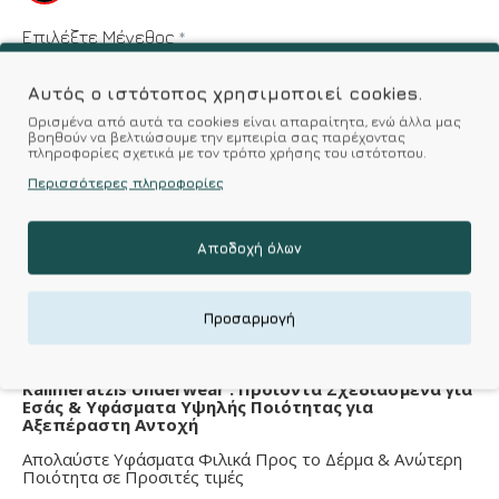
Επιλέξτε Μέγεθος
36-41
Αυτός ο ιστότοπος χρησιμοποιεί cookies.
Ορισμένα από αυτά τα cookies είναι απαραίτητα, ενώ άλλα μας
βοηθούν να βελτιώσουμε την εμπειρία σας παρέχοντας
πληροφορίες σχετικά με τον τρόπο χρήσης του ιστότοπου.
ΚΑΛΆΘΙ
Περισσότερες πληροφορίες
Επιθυμητό
Σύγκριση
Αποδοχή όλων
Σύμφωνα με 0 αξιολογήσεις.
-
Γράψτε μια κριτική
Προσαρμογή
Kalimeratzis Underwear : Προϊόντα Σχεδιασμένα για
Εσάς & Υφάσματα Υψηλής Ποιότητας για
Αξεπέραστη Αντοχή
Απολαύστε Υφάσματα Φιλικά Προς το Δέρμα & Ανώτερη
Ποιότητα σε Προσιτές τιμές