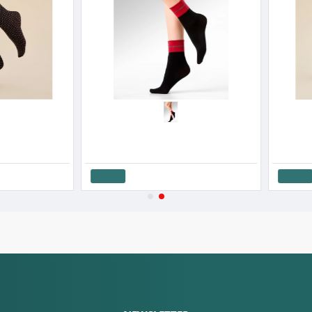
Gabriella Γυναικεία Κάλτσα Τρουακάρ Ρόμβοι 3D Glam 20 Den S '26
Gabriella Γυναικείο Καλτσάκι Ριπ Με Λεπτομέρειες Lurex Nico
6.33€
6.33€
Καλάθι
Καλάθι