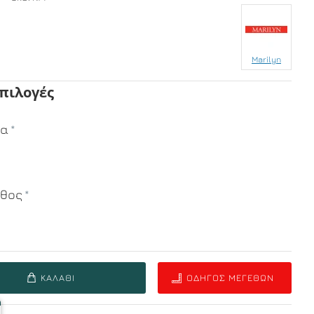
Marilyn
Επιλογές
μα
εθος
ΚΑΛΆΘΙ
ΟΔΗΓΌΣ ΜΕΓΕΘΏΝ