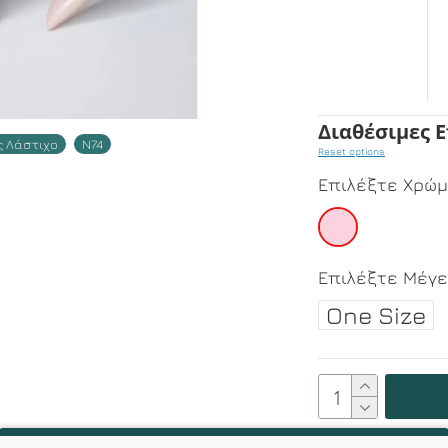
Διαθέσιμες 
ς Λάστιχο
N74
Reset options
Επιλέξτε Χρώ
Επιλέξτε Μέγ
One Size