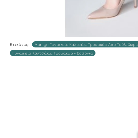
Ετικέτες:
Marilyn Γυναικείο Καλτσάκι Τρουακάρ Απο Τούλι Χωρί
Γυναικεία Καλτσάκια Τρουακαρ - Σοσόνια