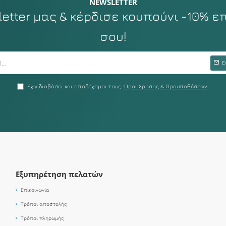
NEWSLETTER
tter μας & κέρδισε κουπούνι -10% ε
σου!
Ε
Έχω διαβάσει και αποδέχομαι τους
Όροι Χρήσης & Προυποθέσεων
Εξυπηρέτηση πελατών
Επικοινωνία
Τρόποι αποστολής
Τρόποι πληρωμής