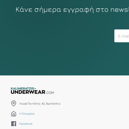
Κάνε σήμερα εγγραφή στο newsle
Λεωφ.Πεντέλης 43, Βριλήσσια
Η Εταιρεία
Facebook