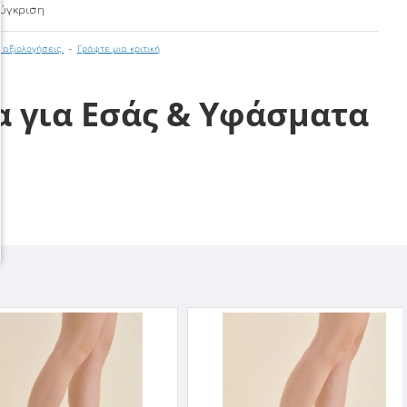
ύγκριση
 αξιολογήσεις.
-
Γράψτε μια κριτική
α για Εσάς & Υφάσματα