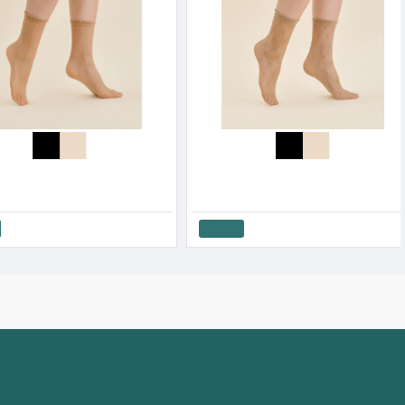
Gabriella Γυναικείο Καλτσάκι Σοσόνι Σχέδιο Τριγωνάκια Coma
Gabriella Γυναικείο Σοσόνι Ina Με Λεπτομέρειες Χρυσόσκονης
6.45€
Καλάθι