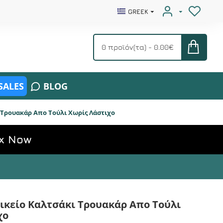
GREEK
0 προϊόν(τα) - 0.00€
SALES
BLOG
 Τρουακάρ Απο Τούλι Χωρίς Λάστιχο
x Now
αικείο Καλτσάκι Τρουακάρ Απο Τούλι
χο