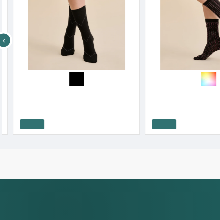
Gabriela Γυναικείο Σοσόνι Με Τελείωμα Δαντέλα Kala 20 Den
6.53€
6.67€
7.50€
Καλάθι
Καλάθι