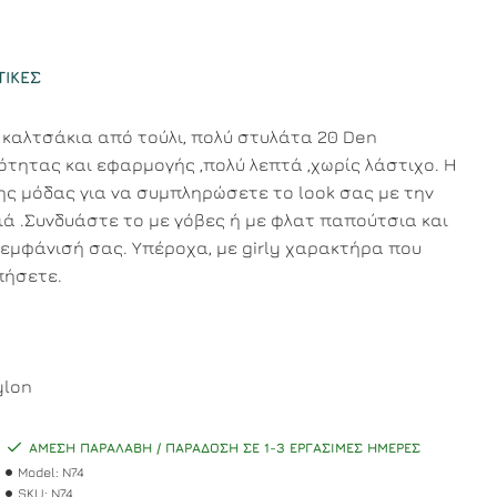
ΤΙΚΈΣ
 καλτσάκια από τούλι, πολύ στυλάτα 20 Den
ιότητας και εφαρμογής ,πολύ λεπτά ,χωρίς λάστιχο. Η
ς μόδας για να συμπληρώσετε το look σας με την
ιά .Συνδυάστε το με γόβες ή με φλατ παπούτσια και
εμφάνισή σας. Υπέροχα, με girly χαρακτήρα που
πήσετε.
ylon
ΆΜΕΣΗ ΠΑΡΑΛΑΒΉ / ΠΑΡΆΔΟΣΗ ΣΕ 1-3 ΕΡΓΆΣΙΜΕΣ ΗΜΈΡΕΣ
Model:
N74
SKU:
N74