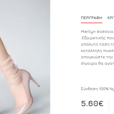
ΠΕΡΙΓΡΑΦΉ
ΚΡΙ
Marilyn σοσόνια
.Εξαιρετικής πο
απόλυτη τάση τη
κατάλληλη πινελ
απογειώστε την 
σίγουρα θα αγα
Σύνθεση 100% N
5.60€