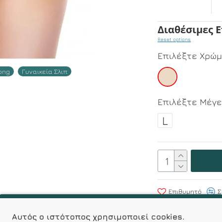
Διαθέσιμες 
Reset options
Επιλέξτε Χρώ
ong
Γυναικεία Σλιπ
Επιλέξτε Μέγ
L
Επιθυμητό
Σ
Σύμφωνα με 0
Αυτός ο ιστότοπος χρησιμοποιεί cookies.