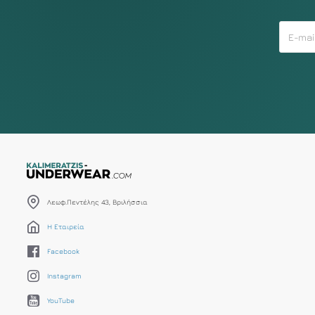
Λεωφ.Πεντέλης 43, Βριλήσσια
Η Εταιρεία
Facebook
Instagram
YouTube