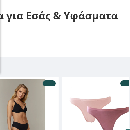
α για Εσάς & Υφάσματα
-10 %
-10 %