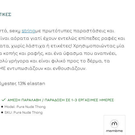
ΤΙΚΈΣ
στά, sexy
string
με πρωτότυπες παραστάσεις και
ίναι αόρατα γιατί έχουν εντελώς επίπεδες ραφές και
ατα, χωρίς λάστιχα ή ετικέτες! Χρησιμοποιώντας μία
ία κοπής και ραφής, και ένα ύφασμα που αναπνέει,
λύ γρήγορα και είναι φιλικό προς το δέρμα, τα
ME εντυπωσιάζουν και ενθουσιάζουν.
yester, 13% elastan
ΆΜΕΣΗ ΠΑΡΑΛΑΒΉ / ΠΑΡΆΔΟΣΗ ΣΕ 1-3 ΕΡΓΆΣΙΜΕΣ ΗΜΈΡΕΣ
Model:
Pure Nude Thong
SKU:
Pure Nude Thong