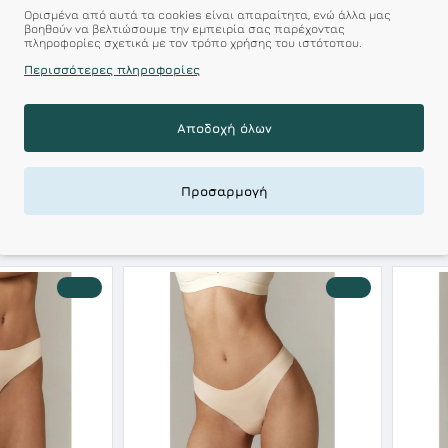
Ορισμένα από αυτά τα cookies είναι απαραίτητα, ενώ άλλα μας
βοηθούν να βελτιώσουμε την εμπειρία σας παρέχοντας
r : Προϊόντα Σχεδιασμέν
πληροφορίες σχετικά με τον τρόπο χρήσης του ιστότοπου.
Περισσότερες πληροφορίες
 Αξεπέραστη Αντοχή
Αποδοχή όλων
 Ποιότητα σε Προσιτές τιμές
Προσαρμογή
ΣΧΕΤΙΚΑ ΠΡΟΪΟΝΤΑ
ΕΙΔΑΤΕ ΠΡΟΣΦΑΤΑ
-10 %
-30 %
HOT DEALS