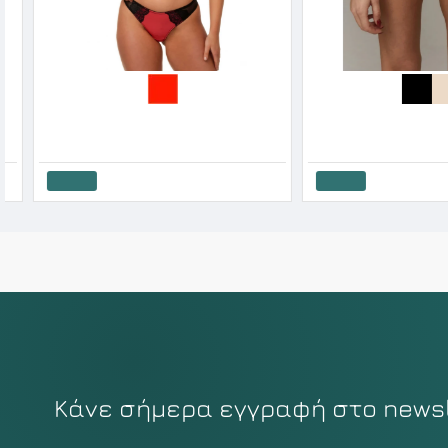
After Eden Γυναικείο String Με Διχρώμη Δαντέλα
4.20€
8.40€
22.41€
24.90€
Καλάθι
Καλάθι
Κάνε σήμερα εγγραφή στο newsle