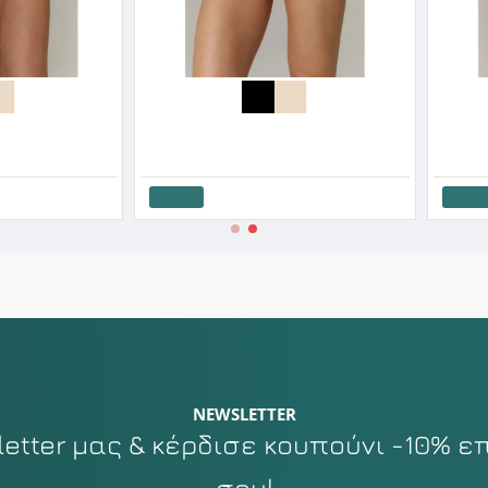
After Eden Γυναικείο String Χωρίς Ραφές One Size Σετ 2 Τεμάχια
After Eden Γυναικείο String Ψηλόμεσο Απο Δαντέλα & Σατέν
Aruelle Γυ
7.35€
10.50€
10.35€
Καλάθι
Καλάθι
NEWSLETTER
tter μας & κέρδισε κουπούνι -10% ε
σου!