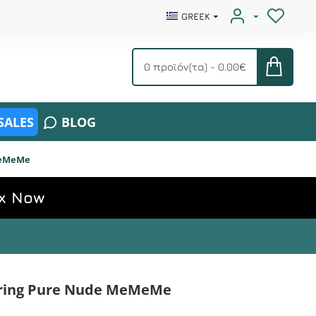
GREEK
0 προϊόν(τα) - 0.00€
SALES
BLOG
MeMeMe
x Now
tring Pure Nude MeMeMe