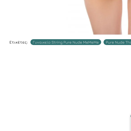
Ετικέτες:
Γυναικείο String Pure Nude MeMeMe
Pure Nude Th