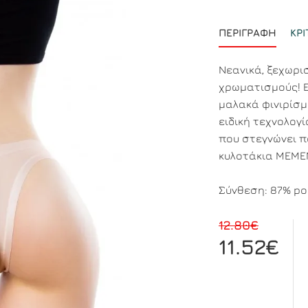
ΠΕΡΙΓΡΑΦΉ
ΚΡΙ
Νεανικά, ξεχωρι
χρωματισμούς! Ε
μαλακά φινιρίσμ
ειδική τεχνολογ
που στεγνώνει πο
κυλοτάκια MEME
Σύνθεση: 87% pol
12.80€
11.52€