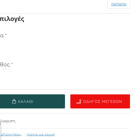
MeMeMe
Επιλογές
μα
εθος
ΚΑΛΆΘΙ
ΟΔΗΓΌΣ ΜΕΓΕΘΏΝ
ύγκριση
 αξιολογήσεις.
-
Γράψτε μια κριτική