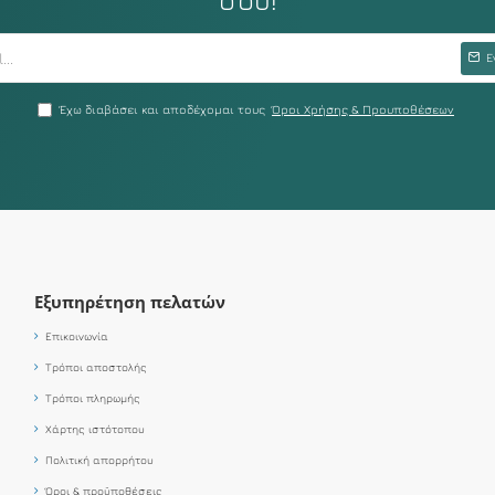
Ε
Έχω διαβάσει και αποδέχομαι τους
Όροι Χρήσης & Προυποθέσεων
Εξυπηρέτηση πελατών
Επικοινωνία
Τρόποι αποστολής
Τρόποι πληρωμής
Χάρτης ιστότοπου
Πολιτική απορρήτου
Όροι & προϋποθέσεις