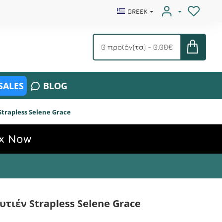
GREEK
0 προϊόν(τα) - 0.00€
SALES
BLOG
Strapless Selene Grace
x Now
υτιέν Strapless Selene Grace