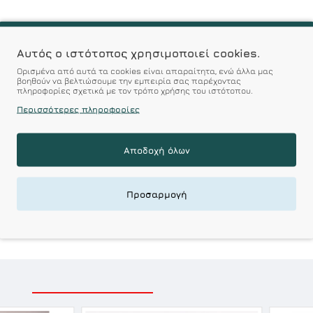
Αυτός ο ιστότοπος χρησιμοποιεί cookies.
Ορισμένα από αυτά τα cookies είναι απαραίτητα, ενώ άλλα μας
με ενίσχυση
βοηθούν να βελτιώσουμε την εμπειρία σας παρέχοντας
πληροφορίες σχετικά με τον τρόπο χρήσης του ιστότοπου.
Περισσότερες πληροφορίες
με μπανέλα
r : Προϊόντα Σχεδιασμέν
Αποδοχή όλων
 Αξεπέραστη Αντοχή
Προσαρμογή
 Ποιότητα σε Προσιτές τιμές
ΣΧΕΤΙΚΑ ΠΡΟΪΟΝΤΑ
ΕΙΔΑΤΕ ΠΡΟΣΦΑΤΑ