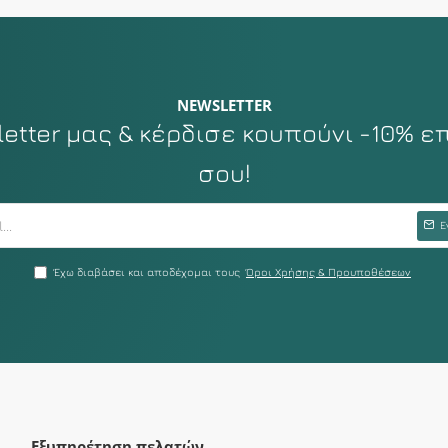
NEWSLETTER
tter μας & κέρδισε κουπούνι -10% ε
σου!
Ε
Έχω διαβάσει και αποδέχομαι τους
Όροι Χρήσης & Προυποθέσεων
Εξυπηρέτηση πελατών