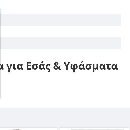
α για Εσάς & Υφάσματα