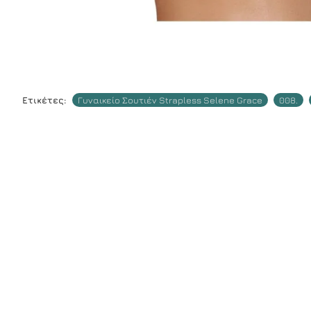
Ετικέτες:
Γυναικείο Σουτιέν Strapless Selene Grace
008.