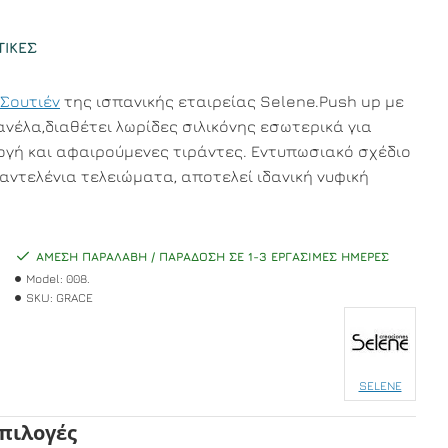
ΤΙΚΈΣ
Σουτιέν
της ισπανικής εταιρείας Selene.Push up με
ανέλα,διαθέτει λωρίδες σιλικόνης εσωτερικά για
γή και αφαιρούμενες τιράντες. Εντυπωσιακό σχέδιο
δαντελένια τελειώματα, αποτελεί ιδανική νυφική
ΆΜΕΣΗ ΠΑΡΑΛΑΒΉ / ΠΑΡΆΔΟΣΗ ΣΕ 1-3 ΕΡΓΆΣΙΜΕΣ ΗΜΈΡΕΣ
Model:
008.
SKU:
GRACE
SELENE
Επιλογές