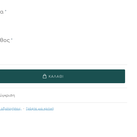
μα
εθος
ΚΑΛΆΘΙ
ύγκριση
 αξιολογήσεις.
-
Γράψτε μια κριτική