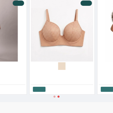
-10 %
-10 %
Calvin Klein Γυναικείο Σουτιέν Strapless Με Κούμπωμα Στο Πλάι Light Lined 20N
Calvin Klein Γυναικείο Σουτιέν Στράπλες Με Μπανέλα & Ελαφριά Επένδυση
40.41€
44.90€
55.71€
61.9
Καλάθι
Καλάθι