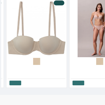
-10 %
Calvin Klein Γυναικείο Σουτιέν Mε Μπανέλα Στράπλες Push Up UB1
42.21€
46.90€
42.21€
46.90€
Καλάθι
Καλάθι