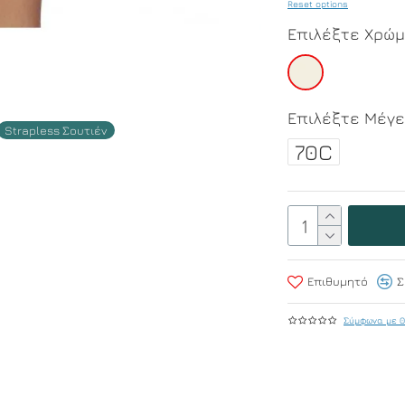
Reset options
Επιλέξτε Χρώ
Επιλέξτε Μέγ
Strapless Σουτιέν
70C
Επιθυμητό
Σ
Σύμφωνα με 0