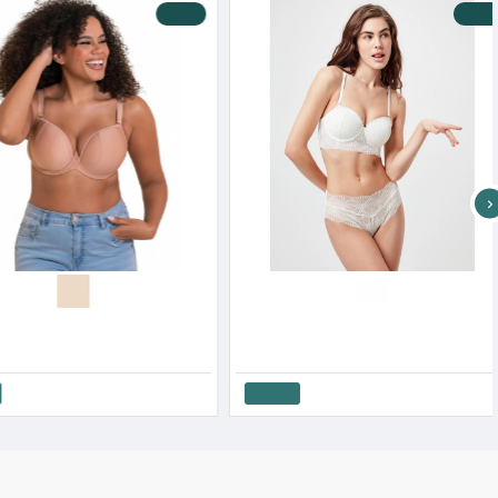
-10 %
-10 %
Calvin Klein Γυναικείο Στράπλες Με Κούμπωμα Μπροστά Push Up
Curvy Kate Γυναικείο Σουτιέν Στράπλες Hey Girls Super Plunge E/F/G
0€
58.50€
65.00€
Καλάθι