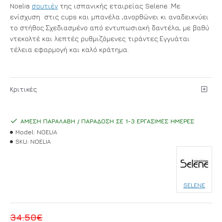
Noelia
σουτιέν
της ισπανικής εταιρείας Selene .Με
ενίσχυση στις cups και μπανέλα ,ανορθώνει κι αναδεικνύει
το στήθος.Σχεδιασμένο από εντυπωσιακή δαντέλα, με βαθύ
ντεκολτέ και λεπτές ρυθμιζόμενες τιράντες.Εγγυάται
τέλεια εφαρμογή και καλό κράτημα.
Κριτικές
ΆΜΕΣΗ ΠΑΡΑΛΑΒΉ / ΠΑΡΆΔΟΣΗ ΣΕ 1-3 ΕΡΓΆΣΙΜΕΣ ΗΜΈΡΕΣ
Model:
NOELIA
SKU:
NOELIA
SELENE
34.50€