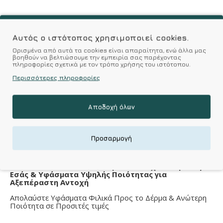
Αυτός ο ιστότοπος χρησιμοποιεί cookies.
Χαρακτηριστικά
Ορισμένα από αυτά τα cookies είναι απαραίτητα, ενώ άλλα μας
βοηθούν να βελτιώσουμε την εμπειρία σας παρέχοντας
πληροφορίες σχετικά με τον τρόπο χρήσης του ιστότοπου.
Ενίσχυση
Περισσότερες πληροφορίες
Ενίσχυση
με ενίσχυση
Αποδοχή όλων
Μπανέλα
μπανέλα
με μπανέλα
Προσαρμογή
Kalimeratzis Underwear : Προϊόντα Σχεδιασμένα για
Εσάς & Υφάσματα Υψηλής Ποιότητας για
Αξεπέραστη Αντοχή
Απολαύστε Υφάσματα Φιλικά Προς το Δέρμα & Ανώτερη
Ποιότητα σε Προσιτές τιμές