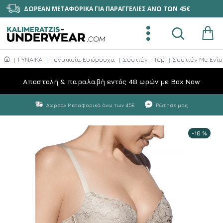
ΔΩΡΕΑΝ ΜΕΤΑΦΟΡΙΚΑ ΓΙΑ ΠΑΡΑΓΓΕΛΙΕΣ ΑΝΩ ΤΩΝ 45€
ΓΥΝΑΙΚΑ
Γυναικεία Εσώρουχα
Σουτιέν - Top
Σουτιέν Με Ενί
Aποστολή & παραλαβή εντός 48 ωρών με Box Now
Δωρεάν Μεταφορικά άνω των 45€
Ρώτησε μας
-10 %