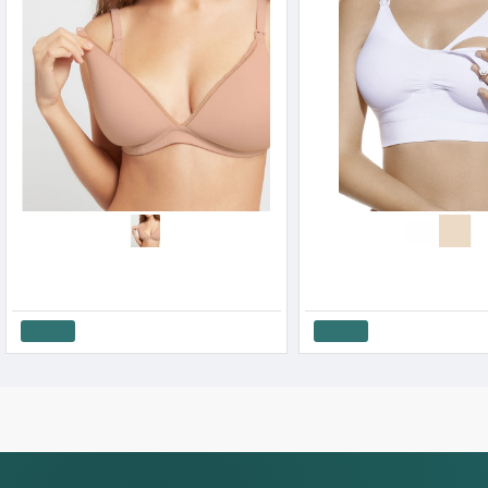
Gisela Γυναικείο Σουτιέν Θηλασμού Με Επένδυση Απο Bamboo
Selene Γυναικείο Μπουστάκι Θη
37.80€
42.00€
19.71€
21.90€
Καλάθι
Καλάθι