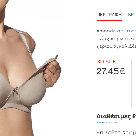
ΠΕΡΙΓΡΑΦΉ
ΚΡΙ
Amanda
σουτιέν
ενίσχυση κι εύκ
χεριού,αγκαλιάζε
30.50€
27.45€
Διαθέσιμες 
Reset options
Επιλέξτε Χρώ