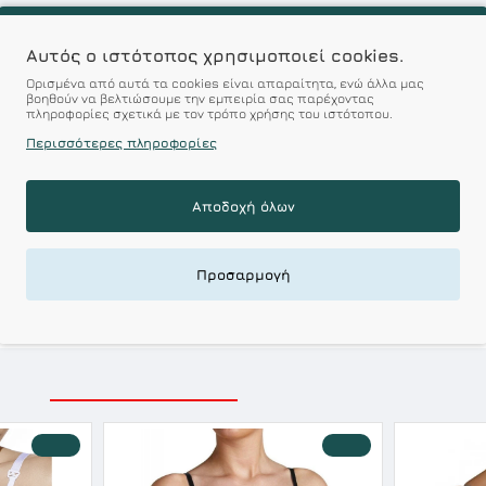
Αυτός ο ιστότοπος χρησιμοποιεί cookies.
χωρίς ενίσχυση
Ορισμένα από αυτά τα cookies είναι απαραίτητα, ενώ άλλα μας
βοηθούν να βελτιώσουμε την εμπειρία σας παρέχοντας
πληροφορίες σχετικά με τον τρόπο χρήσης του ιστότοπου.
Περισσότερες πληροφορίες
χωρίς μπανέλα
r : Προϊόντα Σχεδιασμέν
Αποδοχή όλων
 Αξεπέραστη Αντοχή
Προσαρμογή
 Ποιότητα σε Προσιτές τιμές
ΣΧΕΤΙΚΑ ΠΡΟΪΟΝΤΑ
ΕΙΔΑΤΕ ΠΡΟΣΦΑΤΑ
-10 %
-10 %