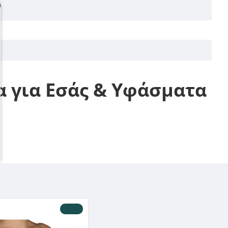
α για Εσάς & Υφάσματα
-10 %