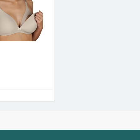
τιέν θηλασμού Selene Alba
.90€