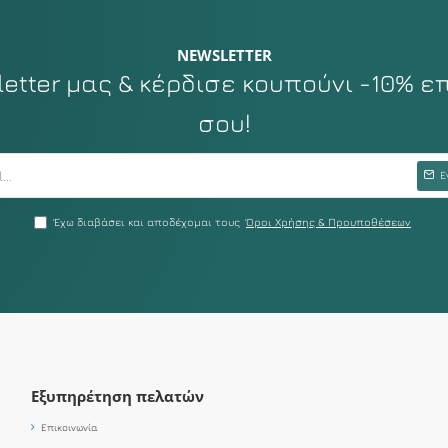
NEWSLETTER
tter μας & κέρδισε κουπούνι -10% ε
σου!
Ε
Έχω διαβάσει και αποδέχομαι τους
Όροι Χρήσης & Προυποθέσεων
Εξυπηρέτηση πελατών
Επικοινωνία