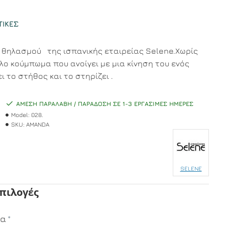
ΤΙΚΈΣ
θηλασμού της ισπανικής εταιρείας Selene.Χωρίς
ολο κούμπωμα που ανοίγει με μια κίνηση του ενός
ι το στήθος και το στηρίζει .
ΆΜΕΣΗ ΠΑΡΑΛΑΒΉ / ΠΑΡΆΔΟΣΗ ΣΕ 1-3 ΕΡΓΆΣΙΜΕΣ ΗΜΈΡΕΣ
Model:
028.
SKU:
AMANDA
SELENE
Επιλογές
μα