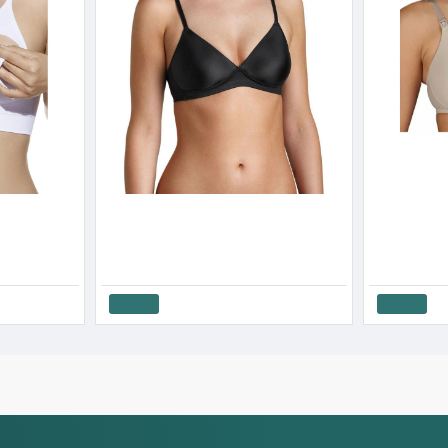
Triumph Σουτιέν χωρίς μπανέλα Soft Sensation P
Γυναικείο Σου
27.00€
30.00€
26.91€
29
λασμού Jana
Καλάθι
Καλάθι