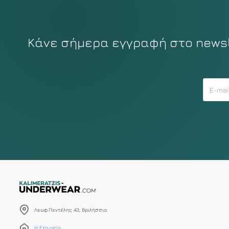
Κάνε σήμερα εγγραφή στο newsle
Λεωφ.Πεντέλης 43, Βριλήσσια
Η Εταιρεία