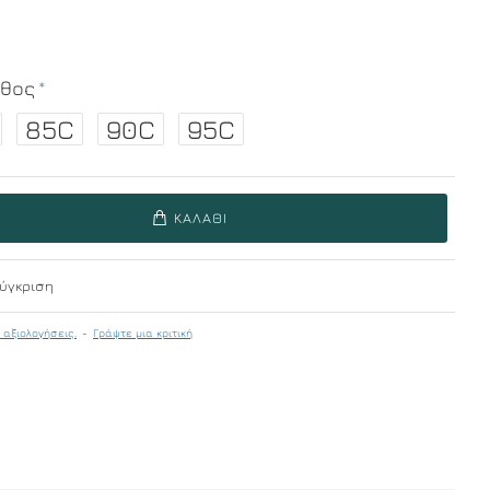
εθος
85C
90C
95C
ΚΑΛΆΘΙ
ύγκριση
 αξιολογήσεις.
-
Γράψτε μια κριτική