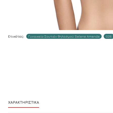
Ετικέτες:
Γυναικείο Σουτιέν θηλασμού Selene Amanda
028.
ΧΑΡΑΚΤΗΡΙΣΤΙΚΆ