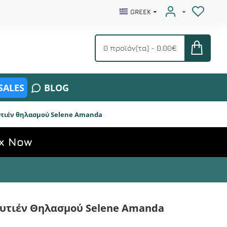
GREEK
0 προϊόν(τα) - 0.00€
SALES
BLOG
υτιέν θηλασμού Selene Amanda
x Now
ουτιέν Θηλασμού Selene Amanda