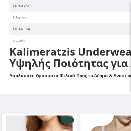
ΕΝΊΣΧΥΣΗ
Ενίσχυση
ΜΠΑΝΈΛΑ
μπανέλα
Kalimeratzis Underwea
Υψηλής Ποιότητας για
Απολαύστε Υφάσματα Φιλικά Προς το Δέρμα & Ανώτερη
-10 %