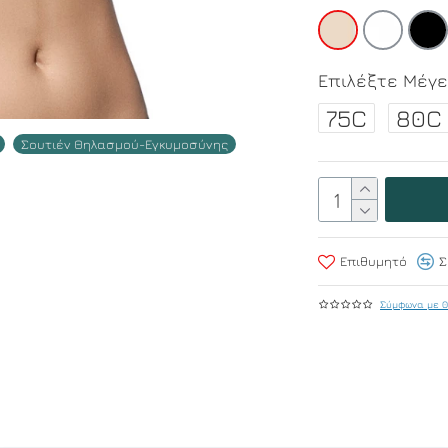
Επιλέξτε Μέγ
75C
80C
Σουτιέν Θηλασμού-Εγκυμοσύνης
Επιθυμητό
Σ
Σύμφωνα με 0