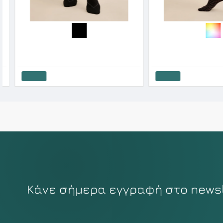
Gabriela Γυναικείο Σοσόνι Με Τελείωμα Δαντέλα Kala 20 Den
6.53€
6.67€
7.50€
Καλάθι
Καλάθι
Κάνε σήμερα εγγραφή στο newsle