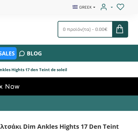
GREEK
0 προϊόν(τα) - 0.00€
SALES
BLOG
kles Hights 17 den Teint de soleil
x Now
λτσάκι Dim Ankles Hights 17 Den Teint