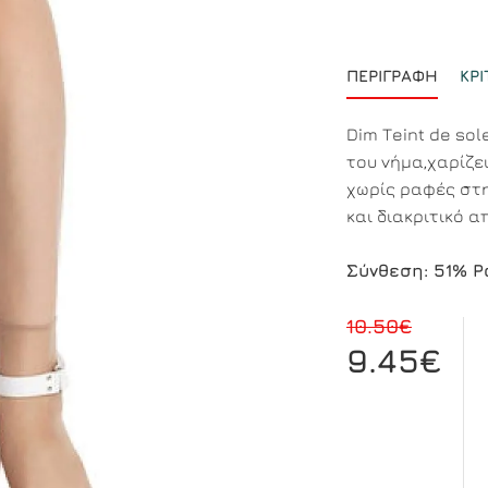
ΠΕΡΙΓΡΑΦΉ
ΚΡΙ
Dim Τeint de sol
του νήμα,χαρίζε
χωρίς ραφές στη
και διακριτικό 
Σύνθεση: 51% P
10.50€
9.45€