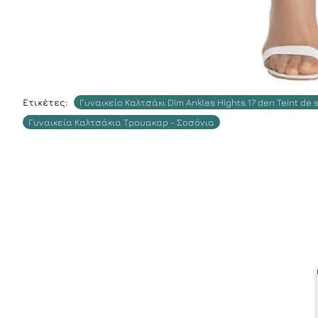
Ετικέτες:
Γυναικείο Καλτσάκι Dim Ankles Hights 17 den Teint de s
Γυναικεία Καλτσάκια Τρουακαρ - Σοσόνια