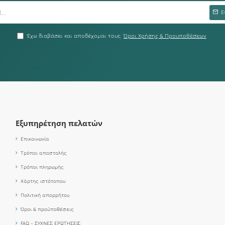
Ε
Έχω διαβάσει και αποδέχομαι τους
Όροι Χρήσης & Προυποθέσεων
Εξυπηρέτηση πελατών
Επικοινωνία
Τρόποι αποστολής
Τρόποι πληρωμής
Χάρτης ιστότοπου
Πολιτική απορρήτου
Όροι & προϋποθέσεις
FAQ - ΣΥΧΝΕΣ ΕΡΩΤΗΣΕΙΣ