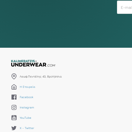
Λεωφ.Πεντέλης 43, Βριλήσσια
Η Εταιρεία
Facebook
Instagram
YouTube
X - Twitter