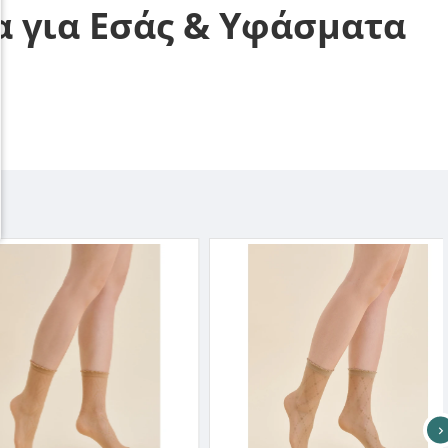
α για Εσάς & Υφάσματα