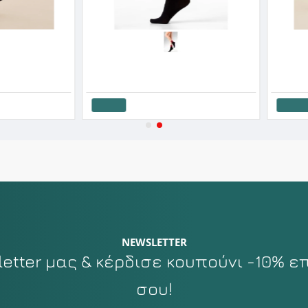
Gabriella Γυναικεία Κάλτσα Τρουακάρ Ρόμβοι 3D Glam 20 Den S '26
Gabriella Γυναικείο Καλτσάκι Ριπ Με Λεπτομέρειες Lurex Nico
6.33€
6.33€
Καλάθι
Καλάθι
NEWSLETTER
tter μας & κέρδισε κουπούνι -10% ε
σου!