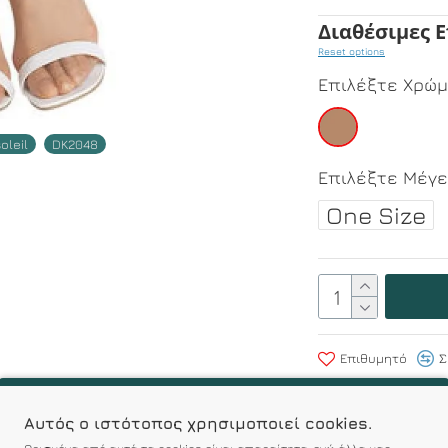
Διαθέσιμες 
Reset options
Επιλέξτε Χρώ
oleil
DK2048
Επιλέξτε Μέγ
One Size
Επιθυμητό
Σ
Σύμφωνα με 0
Αυτός ο ιστότοπος χρησιμοποιεί cookies.