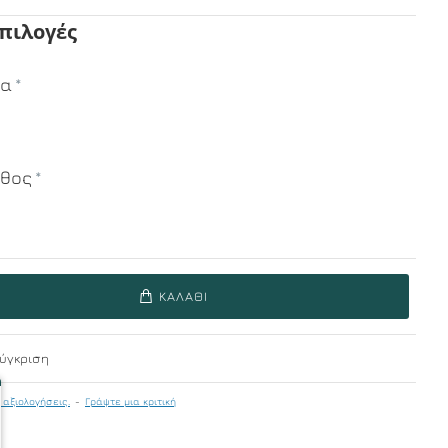
Επιλογές
μα
εθος
ΚΑΛΆΘΙ
ύγκριση
 αξιολογήσεις.
-
Γράψτε μια κριτική