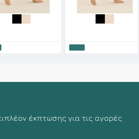
Gabriella Γυναικείο Καλτσάκι Σοσόνι Σχέδιο Τριγωνάκια Coma
Gabriella Γυναικείο Σοσόνι Ina Με Λεπτομέρειες Χρυσόσκονης
6.45€
Καλάθι
πιπλέον έκπτωσης για τις αγορές