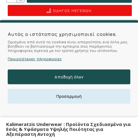
ΟΔΗΓΌΣ ΜΕΓΕΘΏΝ
Επιθυμητό
Σύγκριση
Αυτός ο ιστότοπος χρησιμοποιεί cookies.
Ορισμένα από αυτά τα cookies είναι απαραίτητα, ενώ άλλα μας
Σύμφωνα με 0 αξιολογήσεις.
-
Γράψτε μια κριτική
βοηθούν να βελτιώσουμε την εμπειρία σας παρέχοντας
πληροφορίες σχετικά με τον τρόπο χρήσης του ιστότοπου.
Περισσότερες πληροφορίες
Χαρακτηριστικά
Αποδοχή όλων
Denier-Den
Προσαρμογή
DENIER
100 Den
Kalimeratzis Underwear : Προϊόντα Σχεδιασμένα για
Εσάς & Υφάσματα Υψηλής Ποιότητας για
Αξεπέραστη Αντοχή