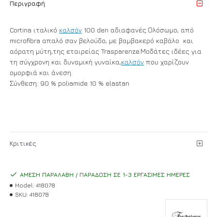
Περιγραφή
Cortina ιταλικό
καλσόν
100 den αδιαφανές.Ολόσωμο, από
microfibra απαλό σαν βελούδο, με βαμβακερό καβάλο και
αόρατη μύτη,της εταιρείας Trasparenze.Μοδάτες ιδέες για
τη σύγχρονη και δυναμική γυναίκα,
καλσόν
που χαρίζουν
ομορφιά και άνεση.
Σύνθεση: 90 % poliamide 10 % elastan
Κριτικές
ΆΜΕΣΗ ΠΑΡΑΛΑΒΉ / ΠΑΡΆΔΟΣΗ ΣΕ 1-3 ΕΡΓΆΣΙΜΕΣ ΗΜΈΡΕΣ
Model:
418078
SKU:
418078