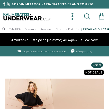
ΔΩΡΕΑΝ ΜΕΤΑΦΟΡΙΚΑ ΓΙΑ ΠΑΡΑΓΓΕΛΙΕΣ ΑΝΩ ΤΩΝ 45€
Γυναικείο Καλσ
ΓΥΝΑΙΚΑ
Γυναικεία Καλσόν
Opaque Καλσόν
Aποστολή & παραλαβή εντός 48 ωρών με Box Now
Δωρεάν Μεταφορικά άνω των 45€
Ρώτησε μας
-30 %
HOT DEALS