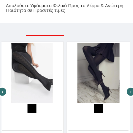
Απολαύστε Υφάσματα Φιλικά Προς το Δέρμα & Ανώτερη
Ποιότητα σε Προσιτές τιμές
ΣΧΕΤΙΚΑ ΠΡΟΪΟΝΤΑ
ΕΙΔΑΤΕ ΠΡΟΣΦΑΤΑ
Marilyn Γυναικείο Ελαστικό Καλσόν Με Σχέδιο Ρόμβους & Δαντέλα Με Σιλικόνη Στη Μέση 60 Den Dream Line Grace
Marilyn Γυναικείο Καλσόν 100 Den Με Διακριτικά Black Trucks & Δαντέλα Στο Λάστιχο Gucci Design
22.77€
14.84€