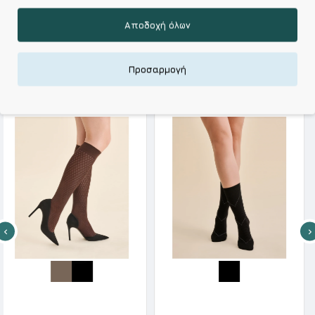
Αξεπέραστη Αντοχή
Αποδοχή όλων
Απολαύστε Υφάσματα Φιλικά Προς το Δέρμα & Ανώτερη
Ποιότητα σε Προσιτές τιμές
Προσαρμογή
ΣΧΕΤΙΚΑ ΠΡΟΪΟΝΤΑ
Gabriella Γυναικεία Κάλτσα Τρουακάρ Ρόμβοι 3D Glam 20 Den S '26
Gabriella Γυναικείο Καλτσάκι Ριπ Με Λεπτομέρειες Lurex Nico
6.33€
6.33