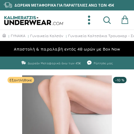
ΔΩΡΕΑΝ ΜΕΤΑΦΟΡΙΚΑ ΓΙΑ ΠΑΡΑΓΓΕΛΙΕΣ ΑΝΩ ΤΩΝ 45€
ΓΥΝΑΙΚΑ
Γυναικεία Καλσόν
Γυναικεία Καλτσάκια Τρουακαρ - 
Aποστολή & παραλαβή εντός 48 ωρών με Box Now
Δωρεάν Μεταφορικά άνω των 45€
Ρώτησε μας
Εξαντλήθηκε
-10 %