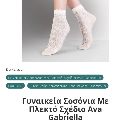
Ετικέτες:
Γυναικεία Σοσόνια Με Πλεκτό Σχέδιο Ava Gabriella
GAB693
Γυναικεία Καλτσάκια Τρουακαρ - Σοσόνια
Γυναικεία Σοσόνια Με
Πλεκτό Σχέδιο Ava
Gabriella