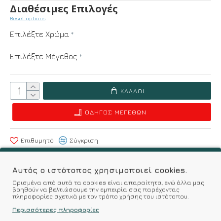
Διαθέσιμες Επιλογές
Reset options
Επιλέξτε Χρώμα
Επιλέξτε Μέγεθος
ΚΑΛΆΘΙ
ΟΔΗΓΌΣ ΜΕΓΕΘΏΝ
Επιθυμητό
Σύγκριση
Σύμφωνα με 0 αξιολογήσεις.
-
Γράψτε μια κριτική
Αυτός ο ιστότοπος χρησιμοποιεί cookies.
Ορισμένα από αυτά τα cookies είναι απαραίτητα, ενώ άλλα μας
βοηθούν να βελτιώσουμε την εμπειρία σας παρέχοντας
πληροφορίες σχετικά με τον τρόπο χρήσης του ιστότοπου.
Kalimeratzis Underwear : Προϊόντα Σχεδιασμένα για
Περισσότερες πληροφορίες
Εσάς & Υφάσματα Υψηλής Ποιότητας για