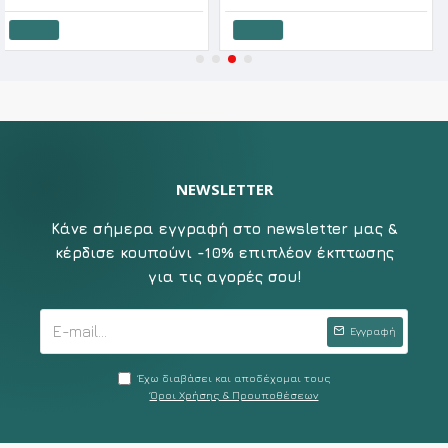
ι
Καλάθι
Καλάθ
NEWSLETTER
Κάνε σήμερα εγγραφή στο newsletter μας &
κέρδισε κουπούνι -10% επιπλέον έκπτωσης
για τις αγορές σου!
Εγγραφή
Έχω διαβάσει και αποδέχομαι τους
Όροι Χρήσης & Προυποθέσεων