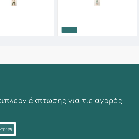
Vamp Γυναικεία Καλοκαιρινή Modal Πυζάμα Κάπρι Green
Vamp Γυναικεία Καλοκαιρινή Βαμβακερή Πυζάμα Κάπρι Green Harbor
9.50€
39.60€
49.50€
Καλάθι
πιπλέον έκπτωσης για τις αγορές
γγραφή