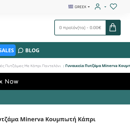
GREEK
0 προϊόν(τα) - 0.00€
SALES
BLOG
Γυναικεία Πυτζάμα Minerva Κουμ
νές Πυτζάμες Με Κάπρι Παντελόνι
x Now
υτζάμα Minerva Κουμπωτή Κάπρι