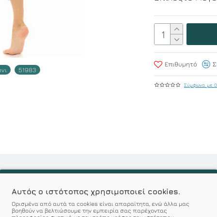
Επιθυμητό
Σ
νι
51983
Σύμφωνα με 0
100% Βαμβάκι
Αυτός ο ιστότοπος χρησιμοποιεί cookies.
r : Προϊόντα Σχεδιασμέν
Ορισμένα από αυτά τα cookies είναι απαραίτητα, ενώ άλλα μας
βοηθούν να βελτιώσουμε την εμπειρία σας παρέχοντας
πληροφορίες σχετικά με τον τρόπο χρήσης του ιστότοπου.