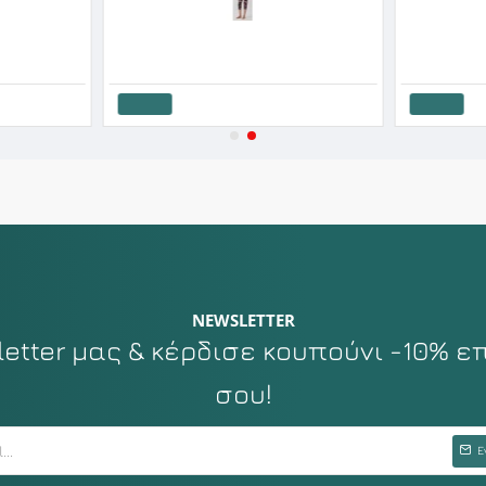
Minerva Γυναικείο Cotton Modal Παντελόνι Πυζάμας Κάπρι Dots SS'26
Minerva Γυναικείο Παντελόνι Πυτζάμας Capri SS '26 Exotic
19.12€
23.90€
55.60€
6
Καλάθι
Καλάθι
NEWSLETTER
tter μας & κέρδισε κουπούνι -10% ε
σου!
Ε