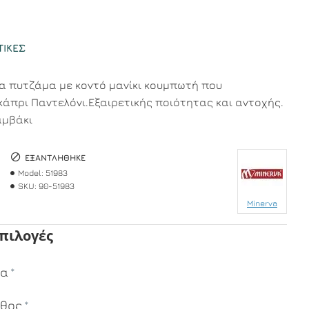
ΤΙΚΈΣ
ία πυτζάμα με κοντό μανίκι κουμπωτή που
κάπρι Παντελόνι.Εξαιρετικής ποιότητας και αντοχής.
αμβάκι
ΕΞΑΝΤΛΉΘΗΚΕ
Model:
51983
SKU:
90-51983
Minerva
Επιλογές
μα
εθος