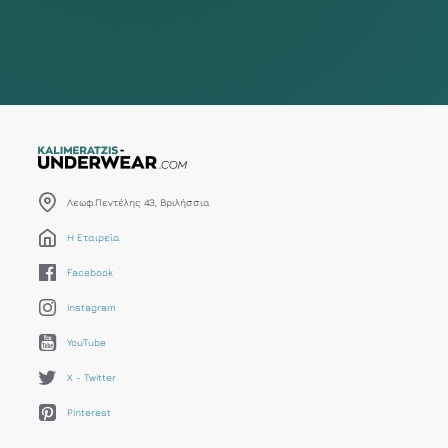
Λεωφ.Πεντέλης 43, Βριλήσσια
Η Εταιρεία
Facebook
Instagram
YouTube
X - Twitter
Pinterest