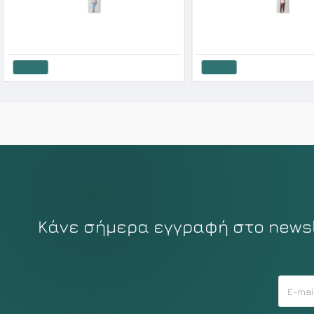
Minerva Γυναικεία Κοντο Μανίκι Κάπρι Πυτζάμα Multi Dots SS '26
34.32€
42.90€
22.32€
27.90€
Καλάθι
Καλάθι
Κάνε σήμερα εγγραφή στο newsle