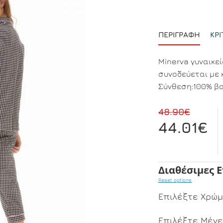
ΠΕΡΙΓΡΑΦΉ
ΚΡΙ
Minerva γυναικε
συνοδεύεται με 
Σύνθεση:100% β
48.90€
44.01€
Διαθέσιμες 
Reset options
Επιλέξτε Χρώ
Επιλέξτε Μέγ