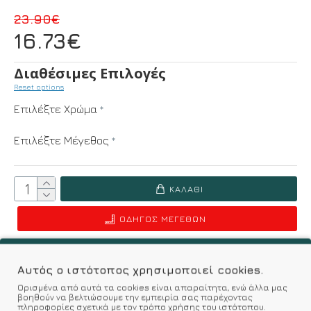
23.90€
16.73€
Διαθέσιμες Επιλογές
Reset options
Επιλέξτε Χρώμα
Επιλέξτε Μέγεθος
ΚΑΛΆΘΙ
ΟΔΗΓΌΣ ΜΕΓΕΘΏΝ
Επιθυμητό
Σύγκριση
Αυτός ο ιστότοπος χρησιμοποιεί cookies.
Ορισμένα από αυτά τα cookies είναι απαραίτητα, ενώ άλλα μας
Σύμφωνα με 0 αξιολογήσεις.
-
Γράψτε μια κριτική
βοηθούν να βελτιώσουμε την εμπειρία σας παρέχοντας
πληροφορίες σχετικά με τον τρόπο χρήσης του ιστότοπου.