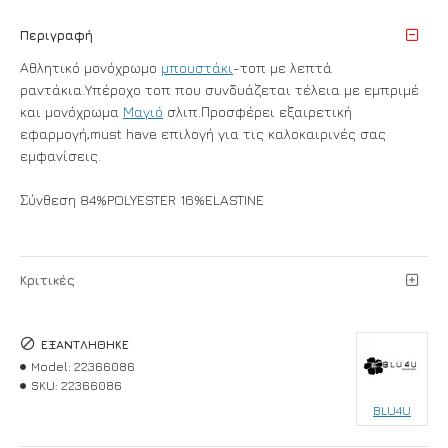
Περιγραφή
Αθλητικό μονόχρωμο
μπουστάκι
-τοπ με λεπτά
ραντάκια.Υπέροχο τοπ που συνδυάζεται τέλεια με εμπριμέ
και μονόχρωμα
Μαγιό
σλιπ.Προσφέρει εξαιρετική
εφαρμογή,must have επιλογή για τις καλοκαιρινές σας
εμφανίσεις.
Σύνθεση 84%POLYESTER 16%ELASTINE
Κριτικές
ΕΞΑΝΤΛΉΘΗΚΕ
Model:
22366086
SKU:
22366086
BLU4U