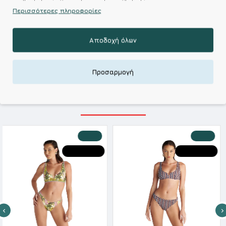
Περισσότερες πληροφορίες
Kalimeratzis Underwear : Προϊόντα Σχεδιασμένα για
Εσάς & Υφάσματα Υψηλής Ποιότητας για
Αποδοχή όλων
Αξεπέραστη Αντοχή
Απολαύστε Υφάσματα Φιλικά Προς το Δέρμα & Ανώτερη
Ποιότητα σε Προσιτές τιμές
Προσαρμογή
ΣΧΕΤΙΚΑ ΠΡΟΪΟΝΤΑ
-20 %
-20 %
HOT DEALS
HOT DEALS