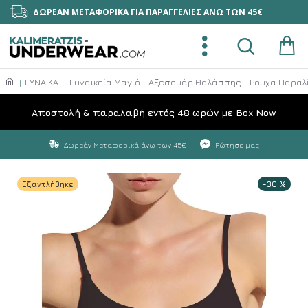
ΔΩΡΕΑΝ ΜΕΤΑΦΟΡΙΚΑ ΓΙΑ ΠΑΡΑΓΓΕΛΙΕΣ ΑΝΩ ΤΩΝ 45€
ΓΥΝΑΙΚΑ
Γυναικεία Μαγιό - Αξεσουάρ Θαλάσσης - Ρούχα Παραλ
Aποστολή & παραλαβή εντός 48 ωρών με Box Now
Δωρεάν Μεταφορικά άνω των 45€
Ρώτησε μας
Εξαντλήθηκε
-30 %