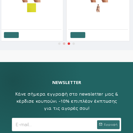
Blu4u Γυναικείο Μαγιό Μπουστάκι Jungle Garden SS '26
Blu4u Γυναικείο Μαγιό Μπουστάκι Polka Borders SS '26
32€
32.90€
26.32€
32.90€
19.
άθι
Καλάθι
Καλ
NEWSLETTER
Κάνε σήμερα εγγραφή στο newsletter μας &
κέρδισε κουπούνι -10% επιπλέον έκπτωσης
για τις αγορές σου!
Εγγραφή