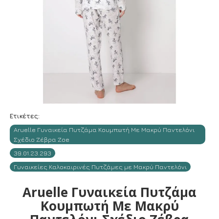
Ετικέτες:
Aruelle Γυναικεία Πυτζάμα Κουμπωτή Με Μακρύ Παντελόνι
Σχέδιο Ζέβρα Zoe
39.01.23.293
Γυναικείες Καλοκαιρινές Πυτζάμες με Μακρύ Παντελόνι
Aruelle Γυναικεία Πυτζάμα
Κουμπωτή Με Μακρύ