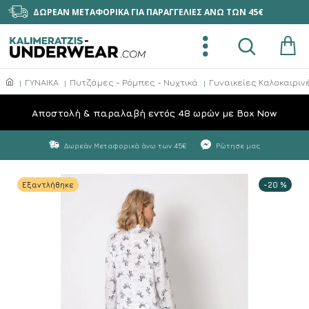
ΔΩΡΕΑΝ ΜΕΤΑΦΟΡΙΚΑ ΓΙΑ ΠΑΡΑΓΓΕΛΙΕΣ ΑΝΩ ΤΩΝ 45€
ΓΥΝΑΙΚΑ
Πυτζάμες - Ρόμπες - Νυχτικά
Γυναικείες Καλοκαιριν
Aποστολή & παραλαβή εντός 48 ωρών με Box Now
Δωρεάν Μεταφορικά άνω των 45€
Ρώτησε μας
Εξαντλήθηκε
-20 %