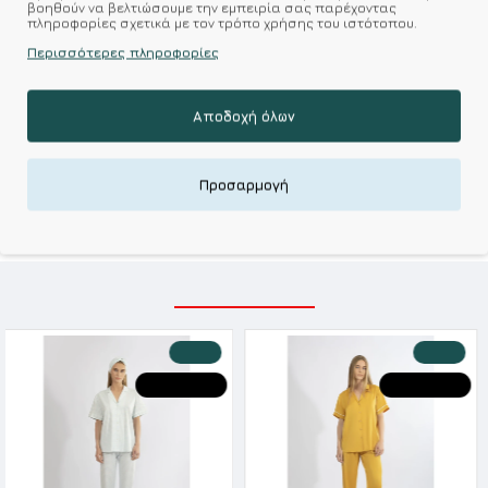
βοηθούν να βελτιώσουμε την εμπειρία σας παρέχοντας
πληροφορίες σχετικά με τον τρόπο χρήσης του ιστότοπου.
Σύμφωνα με 0 αξιολογήσεις.
-
Γράψτε μια κριτική
Περισσότερες πληροφορίες
Αποδοχή όλων
Kalimeratzis Underwear : Προϊόντα Σχεδιασμένα για
Εσάς & Υφάσματα Υψηλής Ποιότητας για
Αξεπέραστη Αντοχή
Προσαρμογή
Απολαύστε Υφάσματα Φιλικά Προς το Δέρμα & Ανώτερη
Ποιότητα σε Προσιτές τιμές
ΣΧΕΤΙΚΑ ΠΡΟΪΟΝΤΑ
-20 %
-20 %
HOT DEALS
HOT DEALS