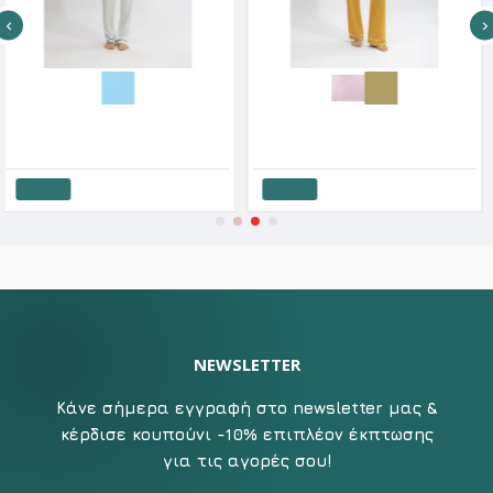
Harmony Γυναικεία Καλοκαιρινή Πυζάμα Με Κουμπιά Cotton Modal SS'26
Harmony Γυναικεία Καλοκαιρινή Σατέν Πυζάμα Με Κουμπιά Κοντό Μανίκι SS'26
2€
50.90€
55.12€
68.90€
43.9
θι
Καλάθι
Καλά
NEWSLETTER
Κάνε σήμερα εγγραφή στο newsletter μας &
κέρδισε κουπούνι -10% επιπλέον έκπτωσης
για τις αγορές σου!