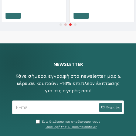
19.92€
24.90€
25.
άθι
Καλάθι
Καλ
NEWSLETTER
Κάνε σήμερα εγγραφή στο newsletter μας &
κέρδισε κουπούνι -10% επιπλέον έκπτωσης
για τις αγορές σου!
Εγγραφή
Έχω διαβάσει και αποδέχομαι τους
Όροι Χρήσης & Προυποθέσεων