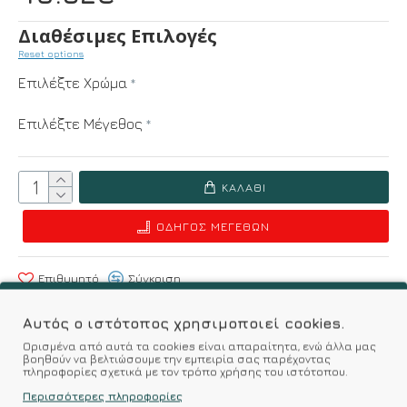
Διαθέσιμες Επιλογές
Reset options
Επιλέξτε Χρώμα
Επιλέξτε Μέγεθος
ΚΑΛΆΘΙ
ΟΔΗΓΌΣ ΜΕΓΕΘΏΝ
Επιθυμητό
Σύγκριση
Αυτός ο ιστότοπος χρησιμοποιεί cookies.
Σύμφωνα με 0 αξιολογήσεις.
-
Γράψτε μια κριτική
Ορισμένα από αυτά τα cookies είναι απαραίτητα, ενώ άλλα μας
βοηθούν να βελτιώσουμε την εμπειρία σας παρέχοντας
πληροφορίες σχετικά με τον τρόπο χρήσης του ιστότοπου.
Περισσότερες πληροφορίες
Kalimeratzis Underwear : Προϊόντα Σχεδιασμένα για