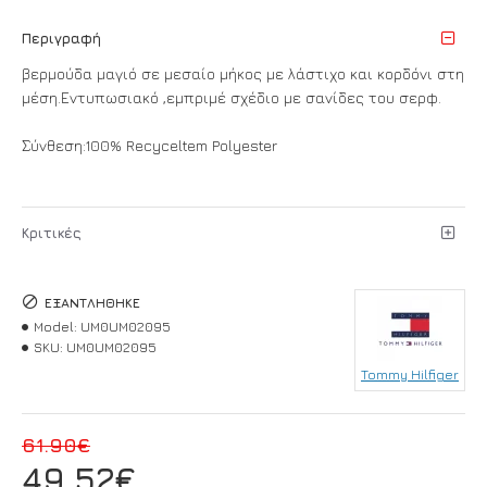
Περιγραφή
βερμούδα μαγιό σε μεσαίο μήκος με λάστιχο και κορδόνι στη
μέση.Εντυπωσιακό ,εμπριμέ σχέδιο με σανίδες του σερφ.
Σύνθεση:100% Recyceltem Polyester
Κριτικές
ΕΞΑΝΤΛΉΘΗΚΕ
Model:
UM0UM02095
SKU:
UM0UM02095
Tommy Hilfiger
61.90€
49.52€