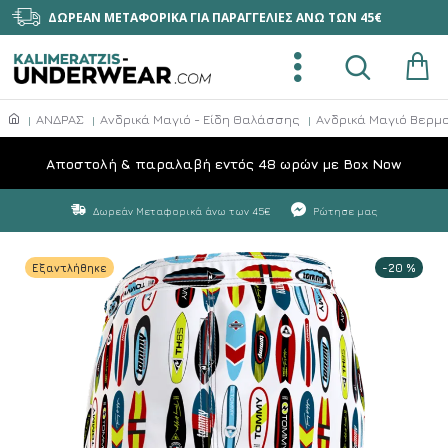
ΔΩΡΕΑΝ ΜΕΤΑΦΟΡΙΚΑ ΓΙΑ ΠΑΡΑΓΓΕΛΙΕΣ ΑΝΩ ΤΩΝ 45€
ΑΝΔΡΑΣ
Ανδρικά Μαγιό - Είδη Θαλάσσης
Ανδρικά Μαγιό Βερμ
Aποστολή & παραλαβή εντός 48 ωρών με Box Now
Δωρεάν Μεταφορικά άνω των 45€
Ρώτησε μας
Εξαντλήθηκε
-20 %