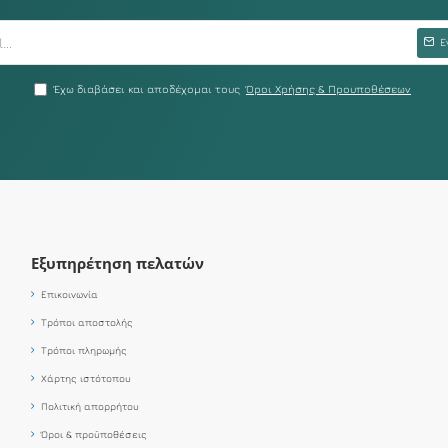
Ε
Έχω διαβάσει και αποδέχομαι τους
Όροι Χρήσης & Προυποθέσεων
Εξυπηρέτηση πελατών
Επικοινωνία
Τρόποι αποστολής
Τρόποι πληρωμής
Χάρτης ιστότοπου
Πολιτική απορρήτου
Όροι & προϋποθέσεις