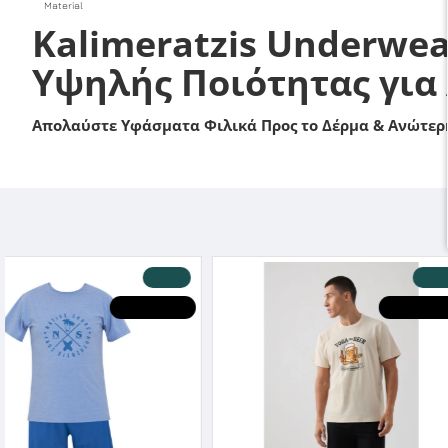
Material
Kalimeratzis Underwea
Υψηλής Ποιότητας για
Απολαύστε Υφάσματα Φιλικά Προς το Δέρμα & Ανώτερη
20 %
-20 %
EALS
HOT DEALS