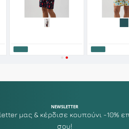
Harmony Ανδρική Πυτζάμα Κοντό Μανίκι Με Βερμούδα Surf
Minerva Ανδρική Βαμβακερή Κοντομάνικη Πυτζάμα Yoga And Beer SS '26
29.52€
36.90€
34.
Καλάθι
Κα
NEWSLETTER
tter μας & κέρδισε κουπούνι -10% ε
σου!