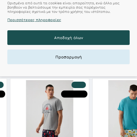
100% Βαμβάκι
Ορισμένα από αυτά τα cookies είναι απαραίτητα, ενώ άλλα μας
βοηθούν να βελτιώσουμε την εμπειρία σας παρέχοντας
r : Προϊόντα Σχεδιασμέν
πληροφορίες σχετικά με τον τρόπο χρήσης του ιστότοπου.
Περισσότερες πληροφορίες
 Αξεπέραστη Αντοχή
Αποδοχή όλων
 Ποιότητα σε Προσιτές τιμές
Προσαρμογή
ΣΧΕΤΙΚΑ ΠΡΟΪΟΝΤΑ
-30 %
-20 %
HOT DEALS
HOT DEALS