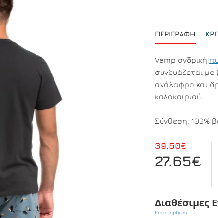
ΠΕΡΙΓΡΑΦΉ
ΚΡΙ
Vamp ανδρική
π
συνδυάζεται με 
ανάλαφρο και δρ
καλοκαιριού.
Σύνθεση: 100% β
39.50€
27.65€
Διαθέσιμες 
Reset options