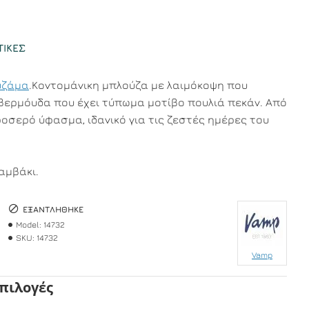
ΤΙΚΈΣ
υζάμα
.Κοντομάνικη μπλούζα με λαιμόκοψη που
βερμόυδα που έχει τύπωμα μοτίβο πουλιά πεκάν. Από
οσερό ύφασμα, ιδανικό για τις ζεστές ημέρες του
αμβάκι.
ΕΞΑΝΤΛΉΘΗΚΕ
Model:
14732
SKU:
14732
Vamp
Επιλογές