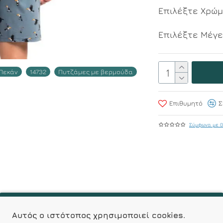
Επιλέξτε Χρώ
Επιλέξτε Μέγ
 Πεκάν
14732
Πυτζάμες με βερμούδα
Επιθυμητό
Σ
Σύμφωνα με 0
Αυτός ο ιστότοπος χρησιμοποιεί cookies.