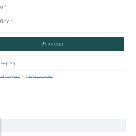
μα
εθος
ΚΑΛΆΘΙ
ύγκριση
 αξιολογήσεις.
-
Γράψτε μια κριτική