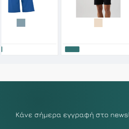
Admas Ανδρική Πυτζάμα Βαμβακερή Με Κοντό Παντελόνι McDuck Rich SS '26
Admas Ανδρική Πυτζάμα Βαμβακερή Με Κοντό Παντελόνι Snoopy SS '26
41.20€
51.50€
20.93€
29.90€
Καλάθι
Καλάθι
Κάνε σήμερα εγγραφή στο newsle