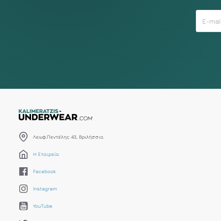
Λεωφ.Πεντέλης 43, Βριλήσσια
Η Εταιρεία
Facebook
Instagram
YouTube