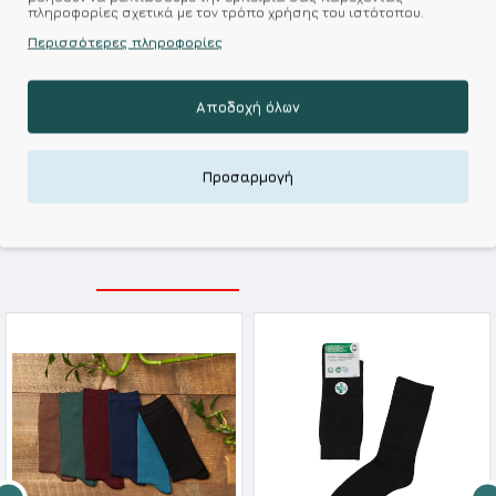
πληροφορίες σχετικά με τον τρόπο χρήσης του ιστότοπου.
Σύμφωνα με 0 αξιολογήσεις.
-
Γράψτε μια κριτική
Περισσότερες πληροφορίες
Kalimeratzis Underwear : Προϊόντα Σχεδιασμένα για
Αποδοχή όλων
Εσάς & Υφάσματα Υψηλής Ποιότητας για
Αξεπέραστη Αντοχή
Απολαύστε Υφάσματα Φιλικά Προς το Δέρμα & Ανώτερη
Προσαρμογή
Ποιότητα σε Προσιτές τιμές
ΣΧΕΤΙΚΑ ΠΡΟΪΟΝΤΑ
ΕΙΔΑΤΕ ΠΡΟΣΦΑΤΑ