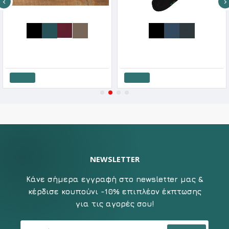
Me We Ανδρική Κάλτσα Μονόχρωμη Απο Bamboo Χρώματα Μόδας
Me We Unisex Κάλτσα Βαμβακερή Ελαστική Χωρίς Λάστιχο Comfort
3.90€
5.90€
Καλάθι
Καλάθι
NEWSLETTER
Κάνε σήμερα εγγραφή στο newsletter μας &
κέρδισε κουπούνι -10% επιπλέον έκπτωσης
για τις αγορές σου!