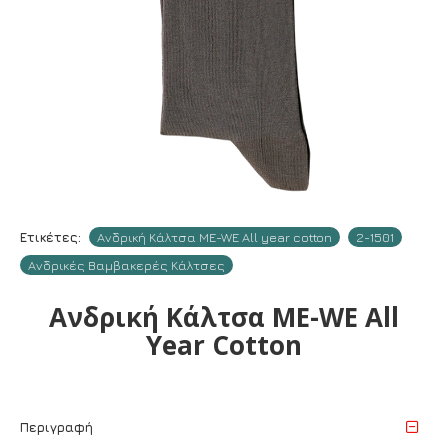
Ετικέτες:
Ανδρική Κάλτσα ME-WE All year cotton
2-1501
Ανδρικές Βαμβακερές Κάλτσες
Ανδρική Κάλτσα ME-WE All
Year Cotton
Περιγραφή