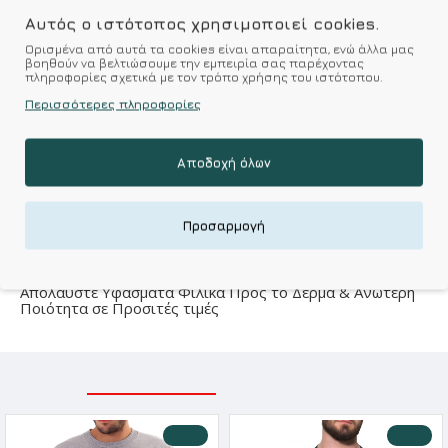
Αυτός ο ιστότοπος χρησιμοποιεί cookies.
Ορισμένα από αυτά τα cookies είναι απαραίτητα, ενώ άλλα μας
βοηθούν να βελτιώσουμε την εμπειρία σας παρέχοντας
Χαρακτηριστικά
πληροφορίες σχετικά με τον τρόπο χρήσης του ιστότοπου.
Περισσότερες πληροφορίες
Ποιότητα-υλικό κατασκευής
Material
100% Βαμβάκι
Αποδοχή όλων
Προσαρμογή
Kalimeratzis Underwear : Προϊόντα Σχεδιασμένα για
Εσάς & Υφάσματα Υψηλής Ποιότητας για
Αξεπέραστη Αντοχή
Απολαύστε Υφάσματα Φιλικά Προς το Δέρμα & Ανώτερη
Ποιότητα σε Προσιτές τιμές
ΣΧΕΤΙΚΑ ΠΡΟΪΟΝΤΑ
ΕΙΔΑΤΕ ΠΡΟΣΦΑΤΑ
-10 %
-10 %