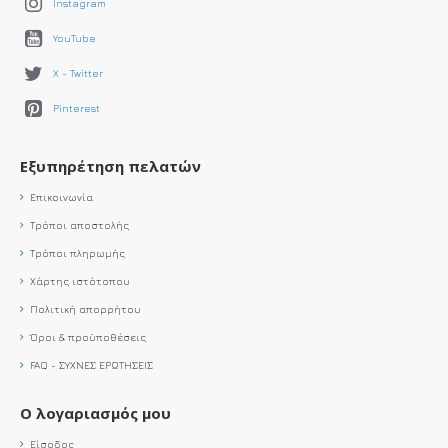
Instagram
YouTube
X - Twitter
Pinterest
Εξυπηρέτηση πελατών
Επικοινωνία
Τρόποι αποστολής
Τρόποι πληρωμής
Χάρτης ιστότοπου
Πολιτική απορρήτου
Όροι & προϋποθέσεις
FAQ - ΣΥΧΝΕΣ ΕΡΩΤΗΣΕΙΣ
Ο λογαριασμός μου
Είσοδος