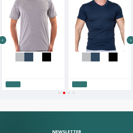
Apple Ανδρικό T-Shirt Άνετης Γραμμής Μονόχρωμο Βαμβακερό
Apple Ανδρικό T-Shirt Εφαρμοστό Βαμβακερό V Λαιμόκοψη
15.75€
17.50€
13.05€
14.50€
Καλάθι
Καλάθι
NEWSLETTER